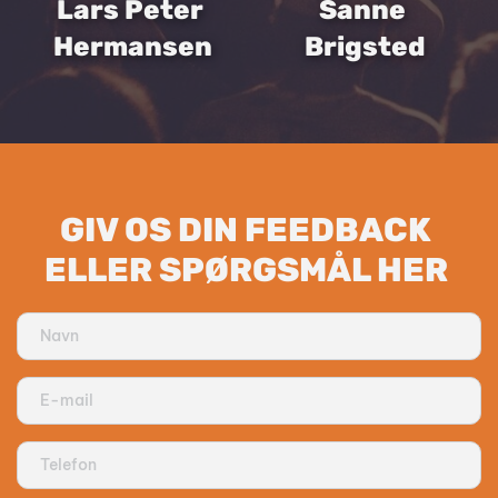
Lars Peter 
Sanne 
Hermansen
Brigsted
GIV OS DIN FEEDBACK 
ELLER SPØRGSMÅL HER 