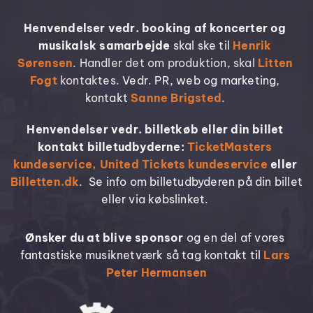
Henvendelser vedr. booking af koncerter og 
musikalsk samarbejde 
skal ske til 
Henrik 
Sørensen
. Handler det om produktion, skal 
Litten 
Fogt
kontaktes. 
Vedr. PR, web og marketing, 
kontakt 
Sanne Brigsted
. 
Henvendelser vedr. billetkøb eller din billet 
kontakt billetudbyderne:
TicketMasters 
kundeservice,
United Tickets kundeservice 
eller 
Billetten.dk
.  Se info om billetudbyderen på din billet 
eller via købslinket. 
Ønsker du at blive sponsor
 og en del af vores 
fantastiske musiknetværk så tag kontakt til 
Lars 
Peter Hermansen