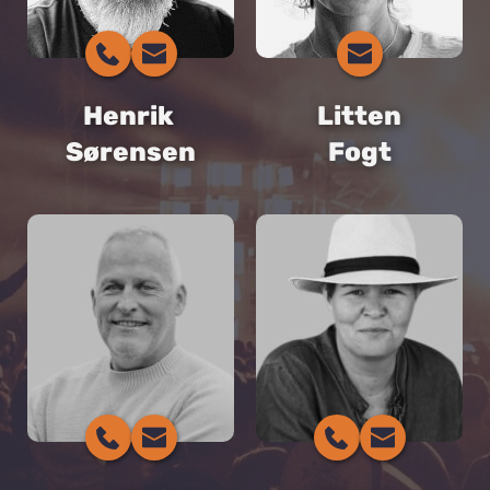
E-mail
SIGN ME UP!
Henrik 
Litten
Sørensen
Fogt
Nej tak, det ikke noget for mig