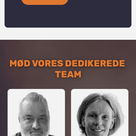
VIL DU HAVE
MØD VORES DEDIKEREDE 
ADGANG TIL
TEAM
EKSKLUSIVT
PRESALE &
NYHEDER?
Sign up og modtag nyheder om nye liveshows
og adgang til presale og særlige tilbud.
Dit navn