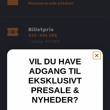
Nummererede pladser
Billetpris
425-495 DKK
+ Gebyr 40 DKK
VIL DU HAVE
Billesalget starter
ADGANG TIL
05/12/2025
EKSKLUSIVT
PRESALE &
NYHEDER?
Tidspunkt
Kl. 20.00