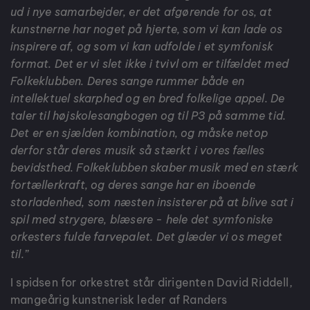
ud i nye samarbejder, er det afgørende for os, at
kunstnerne har noget på hjerte, som vi kan lade os
inspirere af, og som vi kan udfolde i et symfonisk
format. Det er vi slet ikke i tvivl om er tilfældet med
Folkeklubben. Deres sange rummer både en
intellektuel skarphed og en bred folkelige appel. De
taler til højskolesangbogen og til P3 på samme tid.
Det er en sjælden kombination, og måske netop
derfor står deres musik så stærkt i vores fælles
bevidsthed.
Folkeklubben skaber musik med en stærk
fortællerkraft, og deres sange har en iboende
storladenhed, som næsten insisterer på at blive sat i
spil med strygere, blæsere - hele det symfoniske
orkesters fulde farvepalet. Det glæder vi os meget
til.”
I spidsen for orkestret står dirigenten David Riddell,
mangeårig kunstnerisk leder af Randers