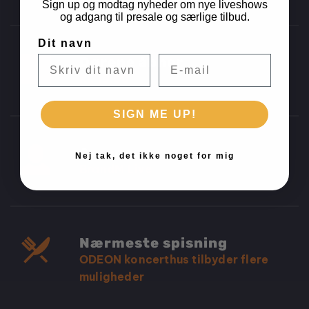
Sign up og modtag nyheder om nye liveshows
og adgang til presale og særlige tilbud.
Dit navn
E-mail
Dørene åbner
Kl. 19.00
SIGN ME UP!
Arrangør
Nej tak, det ikke noget for mig
BrandM Live
Nærmeste spisning
ODEON koncerthus tilbyder flere
muligheder