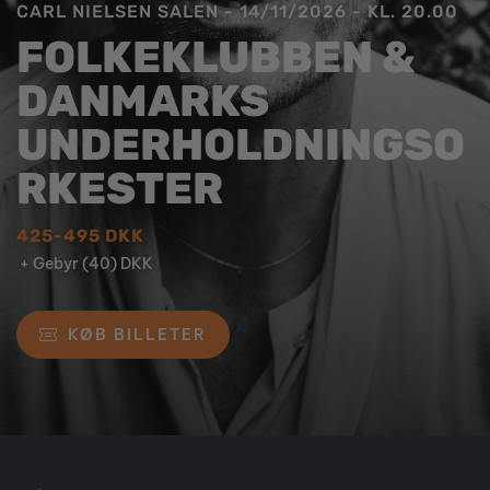
CARL NIELSEN SALEN
 - 
14/11/2026
 - 
KL. 20.00
FOLKEKLUBBEN & 
DANMARKS 
UNDERHOLDNINGSO
RKESTER
425-495 DKK
 + Gebyr (40) DKK
KØB BILLETER