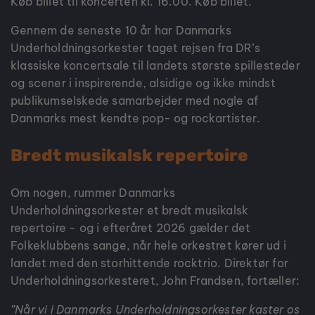
Køb billet til koncerten kl. 16.00.
Køb billet
.
Gennem de seneste 10 år har Danmarks
Underholdningsorkester taget rejsen fra DR’s
klassiske koncertsale til landets største spillesteder
og scener i inspirerende, alsidige og ikke mindst
publikumselskede samarbejder med nogle af
Danmarks mest kendte pop- og rockartister.
Bredt musikalsk repertoire
Om nogen, rummer Danmarks
Underholdningsorkester et bredt musikalsk
repertoire - og i efteråret 2026 gælder det
Folkeklubbens sange, når hele orkestret kører ud i
landet med den storhittende rocktrio. Direktør for
Underholdningsorkesteret, John Frandsen, fortæller:
”Når vi i Danmarks Underholdningsorkester kaster os