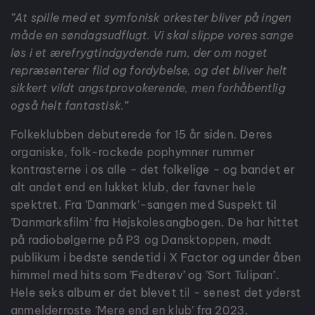
”At spille med et symfonisk orkester bliver på ingen
måde en søndagsudflugt. Vi skal slippe vores sange
løs i et ærefrygtindgydende rum, der om noget
repræsenterer flid og fordybelse, og det bliver helt
sikkert vildt
angstprovokerende, men forhåbentlig
også helt fantastisk.”
Folkeklubben debuterede for 15 år siden. Deres
organiske, folk-rockede pophymner rummer
kontrasterne i os alle - det folkelige - og bandet er
alt andet end en lukket klub, der favner hele
spektret. Fra ’Danmark’-sangen med Suspekt til
’Danmarksfilm’ fra Højskolesangbogen. De har hittet
på radiobølgerne på P3 og Dansktoppen, mødt
publikum i bedste sendetid i X Factor og under åben
himmel med hits som ’Fedterøv’ og ’Sort Tulipan’.
Hele seks album er det blevet til - senest det yderst
anmelderroste ’Mere end en klub’ fra 2023.